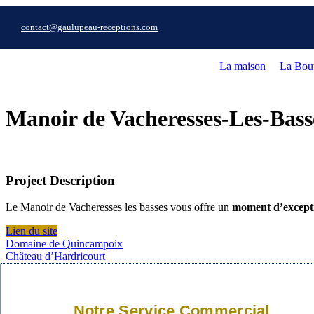
contact@gaulupeau-receptions.com
La maison
La Bou
Manoir de Vacheresses-Les-Bass
Project Description
Le Manoir de Vacheresses les basses vous offre un
moment d’except
Lien du site
Domaine de Quincampoix
Château d’Hardricourt
Notre Service Commercial